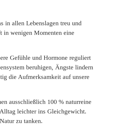
 in allen Lebens­lagen treu und
uft in wenigen Momenten eine
sere Gefühle und Hormone reguliert
n­system beruhigen, Ängste lindern
itig die Aufmerk­samkeit auf unsere
onen ausschließlich 100 % natur­reine
lltag leichter ins Gleich­gewicht.
Natur zu tanken.