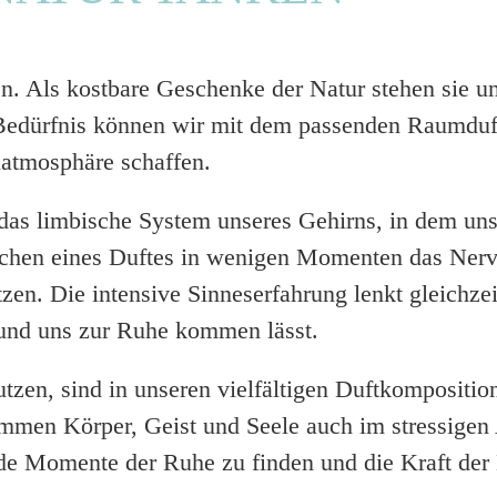
n. Als kostbare Geschenke der Natur stehen sie uns
em Bedürfnis können wir mit dem passenden Raumd
­atmo­sphäre schaffen.
 das limbische System unseres Gehirns, in dem un
chen eines Duftes in wenigen Momenten das Nerve
zen. Die intensive Sinnes­erfah­rung lenkt gleichze
t und uns zur Ruhe kommen lässt.
tzen, sind in unseren viel­fältigen Duft­kompo­siti
mmen Körper, Geist und Seele auch im stressigen A
nde Momente der Ruhe zu finden und die Kraft der 