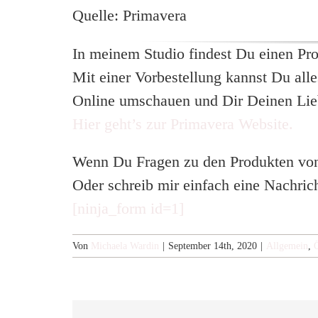
Quelle: Primavera
In meinem Studio findest Du einen Pr
Mit einer Vorbestellung kannst Du all
Online umschauen und Dir Deinen Lie
Hier geht’s zur Primavera Website.
Wenn Du Fragen zu den Produkten von 
Oder schreib mir einfach eine Nachric
[ninja_form id=1]
Von
Michaela Wardin
|
September 14th, 2020
|
Allgemein
,