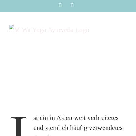
Zum
Instagram
Facebook
Inhalt
springen
I
st ein in Asien weit verbreitetes
und ziemlich häufig verwendetes